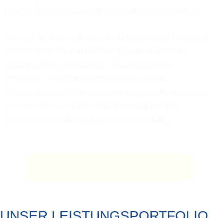
Raum in Ihrem Zuhause oder Geschäftsraum zu erfüllen.
Unsere Expertise erstreckt sich auf Wohnungen, Büros und
Gewerbeimmobilien in Heidelberg, Leimen und dem
gesamten Rhein-Neckar-Kreis. Egal, ob Sie eine
umfassende Haushaltsauflösung, eine schnelle
Entrümpelung oder eine nachhaltige Lösung für ungenutzte
Räume suchen – wir haben die Erfahrung und das
Engagement, um Ihre Anforderungen zu erfüllen.
WIR FREUEN UNS AUF IHRE ANFRAGE!
UNSER LEISTUNGSPORTFOLIO