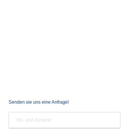
Senden sie uns eine Anfrage!
N
a