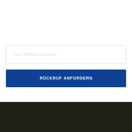
WIR RUFEN SIE GERNE ZURÜCK!
Telefon
RÜCKRUF ANFORDERN